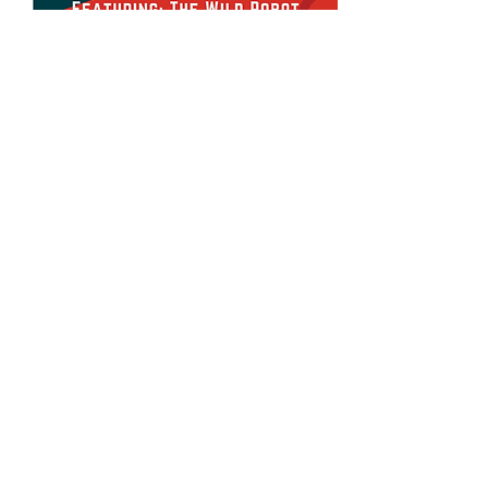
이벤트 공유하기
Devonshire Elementary Skokie PTA
devonshireskokiepta@gmail.com