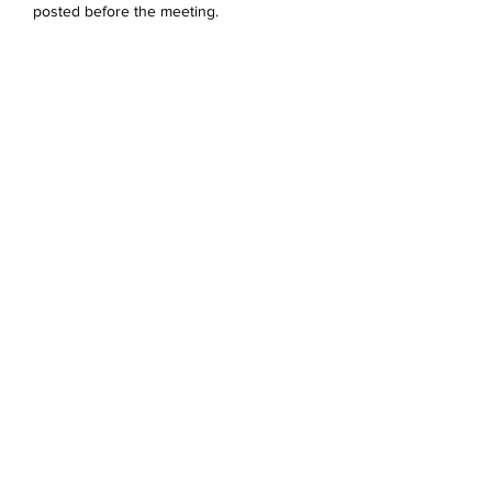
posted before the meeting. 
이벤트 공유하기
Devonshire Elementary Skokie PTA
devonshireskokiepta@gmail.com
©2023 by Devonshire Elementary PTA.