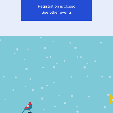
Registration is closed
See other events