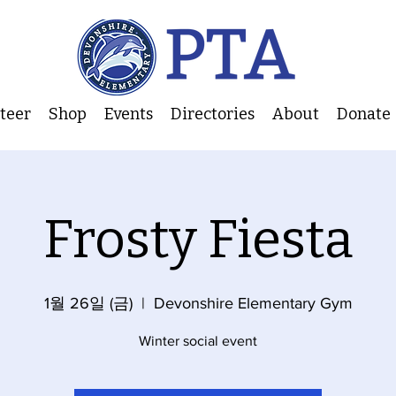
nteer
Shop
Events
Directories
About
Donate
Frosty Fiesta
1월 26일 (금)
  |  
Devonshire Elementary Gym
Winter social event