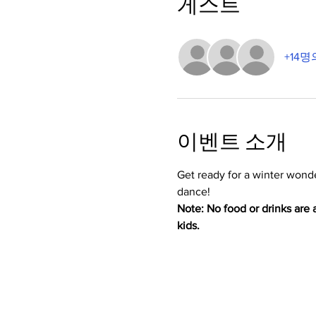
게스트
+14
이벤트 소개
Get ready for a winter wonde
dance! 
Note: No food or drinks are a
kids.