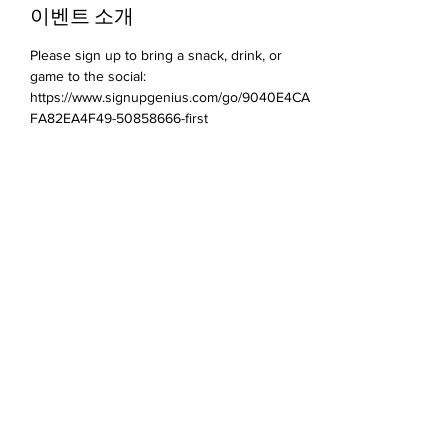
이벤트 소개
Please sign up to bring a snack, drink, or 
game to the social: 
https://www.signupgenius.com/go/9040E4CA
FA82EA4F49-50858666-first
이벤트 공유하기
Devonshire Elementary Skokie PTA
devonshireskokiepta@gmail.com