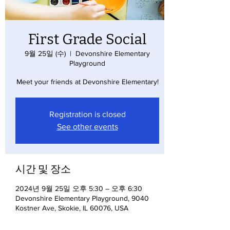
First Grade Social
9월 25일 (수)
  |  
Devonshire Elementary
Playground
Meet your friends at Devonshire Elementary!
Registration is closed
See other events
시간 및 장소
2024년 9월 25일 오후 5:30 – 오후 6:30
Devonshire Elementary Playground, 9040
Kostner Ave, Skokie, IL 60076, USA