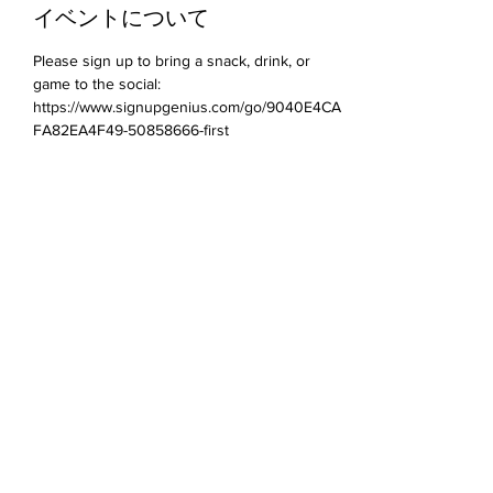
イベントについて
Please sign up to bring a snack, drink, or 
game to the social: 
https://www.signupgenius.com/go/9040E4CA
FA82EA4F49-50858666-first
このイベントをシェア
Devonshire Elementary Skokie PTA
devonshireskokiepta@gmail.com